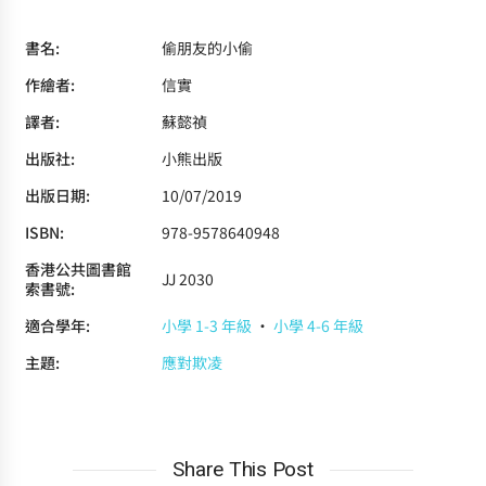
書名:
偷朋友的小偷
作繪者:
信實
譯者:
蘇懿禎
出版社:
小熊出版
出版日期:
10/07/2019
ISBN:
978-9578640948
香港公共圖書館
JJ 2030
索書號:
適合學年:
小學 1-3 年級
·
小學 4-6 年級
主題:
應對欺凌
Share This Post