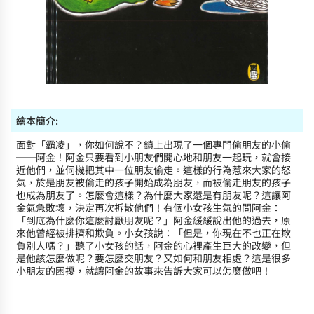
繪本簡介:
面對「霸凌」，你如何說不？鎮上出現了一個專門偷朋友的小偷
──阿金！阿金只要看到小朋友們開心地和朋友一起玩，就會接
近他們，並伺機把其中一位朋友偷走。這樣的行為惹來大家的怒
氣，於是朋友被偷走的孩子開始成為朋友，而被偷走朋友的孩子
也成為朋友了。怎麼會這樣？為什麼大家還是有朋友呢？這讓阿
金氣急敗壞，決定再次拆散他們！有個小女孩生氣的問阿金：
「到底為什麼你這麼討厭朋友呢？」阿金緩緩說出他的過去，原
來他曾經被排擠和欺負。小女孩說：「但是，你現在不也正在欺
負別人嗎？」聽了小女孩的話，阿金的心裡產生巨大的改變，但
是他該怎麼做呢？要怎麼交朋友？又如何和朋友相處？這是很多
小朋友的困擾，就讓阿金的故事來告訴大家可以怎麼做吧！