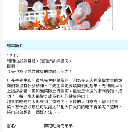
繪本簡介:
1 2 1 2！
爬爬山鍛鍊身體，跑跑步訓練肌肉。
衝啊！
今天也為了成為健康的燒肉而努力！
店長牛先生和店員豬先生好傷腦筋，因為今天店裡準備要賣的燒
肉們都沒有什麼精神。牛先生決定要燒肉們動起來，先到南瓜山
上鍛鍊身體、再和泡菜隊進行拔河，最後是快速的衝刺奔跑。成
功了！每一塊肉都變身成為強壯的健康燒肉！
超喜歡吃肉的太郎來到了燒肉店，不停的大口吃肉，卻不吃青
菜。有什麼好辦法可以讓太郎也大口大口的吃下青菜呢？這時，
燒肉弟弟想到一個好方法……
書名:
奔跑吧燒肉弟弟