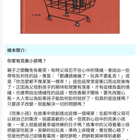
繪本簡介:
你家有完美小孩嗎？
親子之間難免有衝突，有時父母忍不住心中的情緒，會說出一些
帶有批判性的話，像是：「都講過幾遍了，玩具不要亂丟！」或
是「你怎麼都不像某某一樣乖！」這些話常常是衝口而出就後悔
了。正因為父母對孩子的期待和現實有落差，才有這樣負面的情
緒，也連帶說出情緒性的話語。想改善親子關係，要先改變心
態。大人常以為如果孩子能如何如何就好了，但真的是這樣嗎？
只要孩子改變，就能解決一切的問題嗎？
《完美小孩》在故事中就創造出這樣一個場景：在超市裡父母可
以按自己的需求，挑選喜歡的小孩。但買到心目中的完美小孩
後，一家人就能過著幸福快樂的日子嗎？故事中的父母看著小孩
把飯菜吃乾淨、安靜的玩玩具、準時上床睡覺，實在開心極了，
但是他們自己卻邊看電視，邊吃餅乾，把餅乾屑掉得到處都