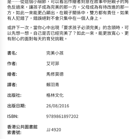
是……從這個小細節，可以看出作繪者刻意在故事中把親子的角
色反過來，讓孩子成為完美的那一方，父母成為有待改進的那一
方，如此一來能更凸顯出，在親子關係中，雙方都有責任，如果
有人犯錯了，錯誤絕對不會只集中在一個人身上。
或許下一次，當你心中出現「要求孩子必須完美」的念頭時，可
以先想一想，自己是否已經完美了？如此一來，能更放寬心、更
有耐心的面對每天的育兒挑戰。
書名:
完美小孩
作者:
艾可菲
繪者:
馬修莫德
譯者:
賴羽青
出版社:
格林文化
出版日期:
26/08/2016
ISBN:
9789861897202
香港公共圖書館
JJ 4920
索書號: