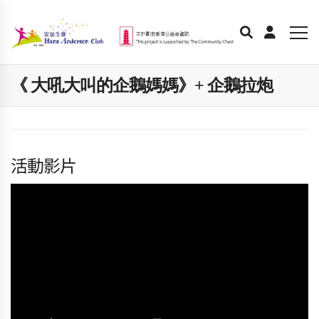
《 大吼大叫的企鵝媽媽》+ 企鵝拉炮
活動影片